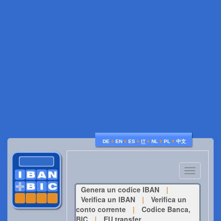
♦
♦
♦
♦
♦
♦
DE
EN
ES
IT
NL
PL
中文
Toggle
navigatio
Genera un codice IBAN
|
Verifica un IBAN
|
Verifica un
conto corrente
|
Codice Banca,
BIC
|
EU transfer