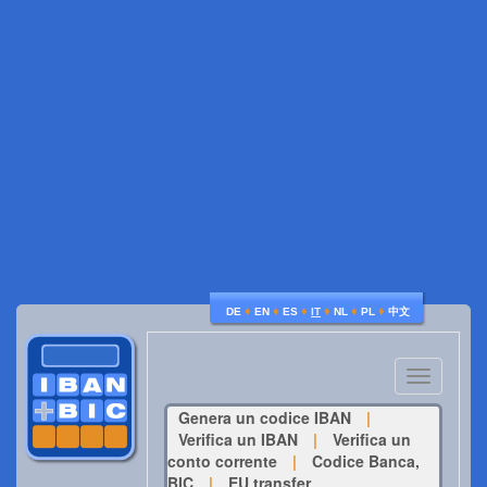
♦
♦
♦
♦
♦
♦
DE
EN
ES
IT
NL
PL
中文
Toggle
navigatio
Genera un codice IBAN
|
Verifica un IBAN
|
Verifica un
conto corrente
|
Codice Banca,
BIC
|
EU transfer