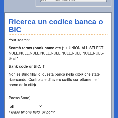
Ricerca un codice banca o
BIC
Your search:
Search terms (bank name etc.):
1 UNION ALL SELECT
NULL,NULL,NULL,NULL,NULL,NULL,NULL,NULL,NULL--
tHET'
Bank code or BIC:
1'
Non esistino filiali di questa banca nella citt� che state
ricercando. Controllate di avere scritto correttamente il
nome della citt�
Paese(Stato):
Please fill one field, or both: