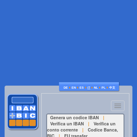
♦
♦
♦
♦
♦
♦
DE
EN
ES
IT
NL
PL
中文
Toggle
navigatio
Genera un codice IBAN
|
Verifica un IBAN
|
Verifica un
conto corrente
|
Codice Banca,
BIC
|
EU transfer