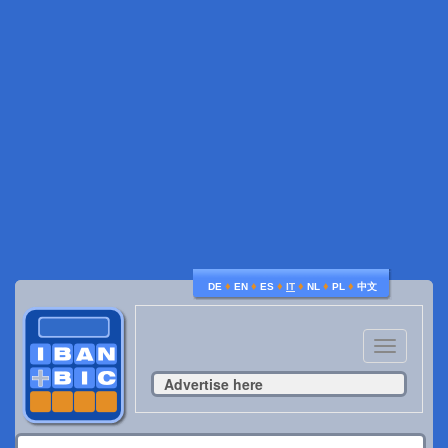
♦
♦
♦
♦
♦
♦
DE
EN
ES
IT
NL
PL
中文
Toggle
navigatio
Advertise here