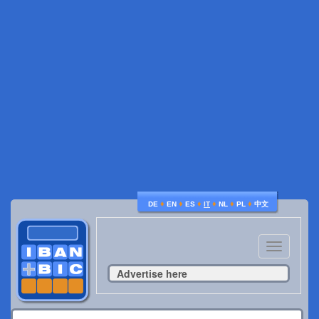
♦
♦
♦
♦
♦
♦
DE
EN
ES
IT
NL
PL
中文
Toggle
navigatio
Advertise here