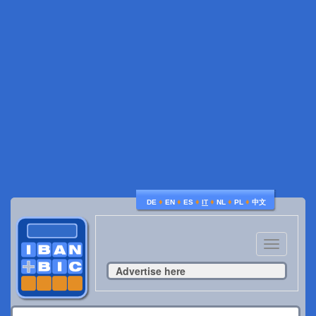
♦
♦
♦
♦
♦
♦
DE
EN
ES
IT
NL
PL
中文
Toggle
navigatio
Advertise here