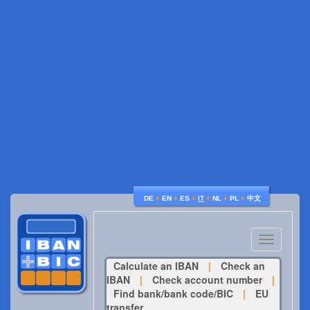
♦
♦
♦
♦
♦
♦
DE
EN
ES
IT
NL
PL
中文
Toggle
navigatio
Calculate an IBAN
|
Check an
IBAN
|
Check account number
|
Find bank/bank code/BIC
|
EU
transfer