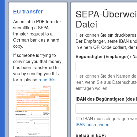
SEPA-Überweis
EU transfer
Datei
An editable PDF form for
submitting a SEPA
transfer request to a
Hier können Sie ein druckbares
German bank as a hard
Der Empfänger, seine IBAN un
copy.
in einem QR-Code codiert, der 
If someone is trying to
Begünstigter (Empfänger): N
convince you that money
has been transferred to
you by sending you this
Hier können Sie den Namen de
form, please
read this.
leer, wenn Sie aus Datenschu
eintragen wollen.
IBAN des Begünstigten (des 
Die IBAN muss eingetragen werd
IBAN ausrechnen
.
Betrag in EUR: