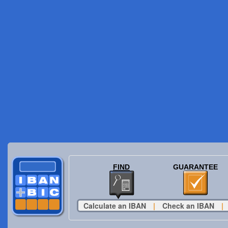
FIND
GUARANTEE
Calculate an IBAN
|
Check an IBAN
|