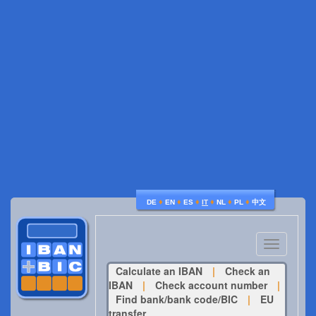
♦
♦
♦
♦
♦
♦
DE
EN
ES
IT
NL
PL
中文
Toggle
navigatio
Calculate an IBAN
|
Check an
IBAN
|
Check account number
|
Find bank/bank code/BIC
|
EU
transfer