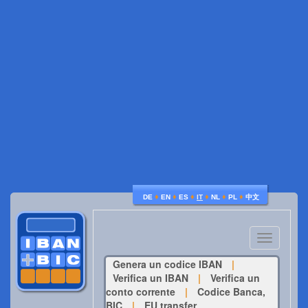
♦
♦
♦
♦
♦
♦
DE
EN
ES
IT
NL
PL
中文
Toggle
navigatio
Genera un codice IBAN
|
Verifica un IBAN
|
Verifica un
conto corrente
|
Codice Banca,
BIC
|
EU transfer