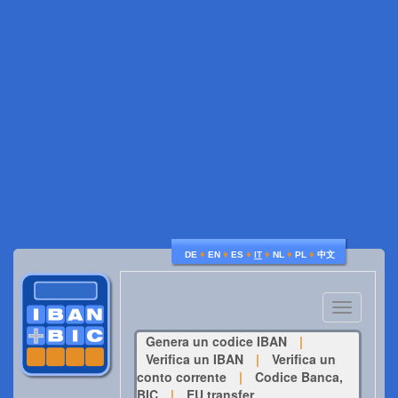
♦
♦
♦
♦
♦
♦
DE
EN
ES
IT
NL
PL
中文
Toggle
navigatio
Genera un codice IBAN
|
Verifica un IBAN
|
Verifica un
conto corrente
|
Codice Banca,
BIC
|
EU transfer