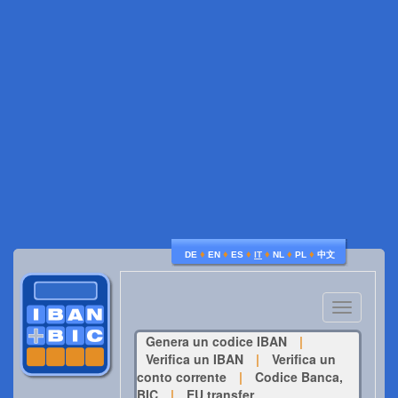
♦
♦
♦
♦
♦
♦
DE
EN
ES
IT
NL
PL
中文
Toggle
navigatio
Genera un codice IBAN
|
Verifica un IBAN
|
Verifica un
conto corrente
|
Codice Banca,
BIC
|
EU transfer