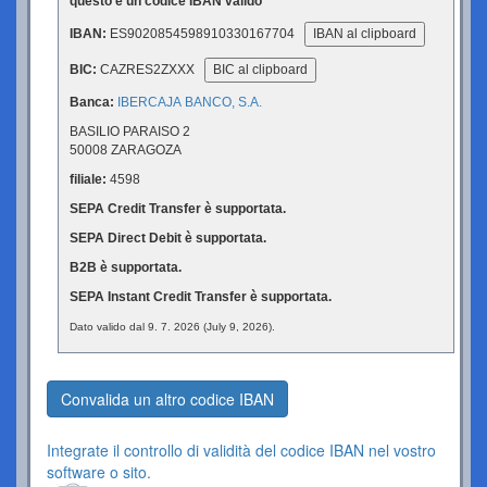
questo è un codice IBAN valido
IBAN:
ES9020854598910330167704
IBAN al clipboard
BIC:
CAZRES2ZXXX
BIC al clipboard
Banca:
IBERCAJA BANCO, S.A.
BASILIO PARAISO 2
50008 ZARAGOZA
filiale:
4598
SEPA Credit Transfer è supportata.
SEPA Direct Debit è supportata.
B2B è supportata.
SEPA Instant Credit Transfer è supportata.
Dato valido dal 9. 7. 2026 (July 9, 2026).
Convalida un altro codice IBAN
Integrate il controllo di validità del codice IBAN nel vostro
software o sito.