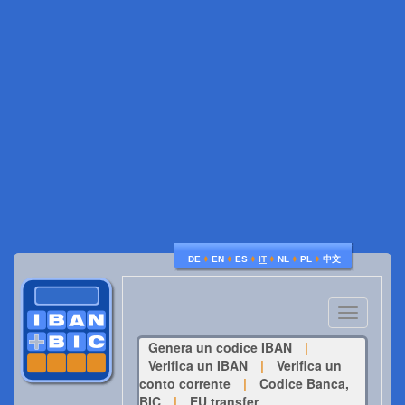
♦
♦
♦
♦
♦
♦
DE
EN
ES
IT
NL
PL
中文
Toggle
navigatio
Genera un codice IBAN
|
Verifica un IBAN
|
Verifica un
conto corrente
|
Codice Banca,
BIC
|
EU transfer