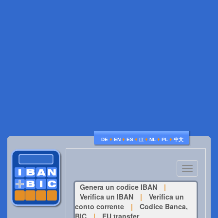
♦
♦
♦
♦
♦
♦
DE
EN
ES
IT
NL
PL
中文
Toggle
navigatio
Genera un codice IBAN
|
Verifica un IBAN
|
Verifica un
conto corrente
|
Codice Banca,
BIC
|
EU transfer