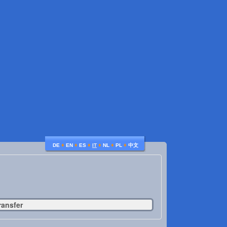
♦
♦
♦
♦
♦
♦
DE
EN
ES
IT
NL
PL
中文
ransfer