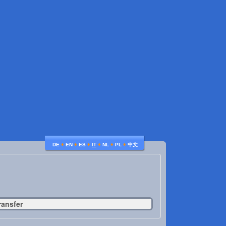
♦
♦
♦
♦
♦
♦
DE
EN
ES
IT
NL
PL
中文
ransfer