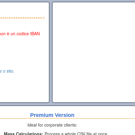
 non è un codice IBAN
e o sito.
Premium Version
Ideal for corporate clients:
Mass Calculations:
Process a whole CSV file at once.