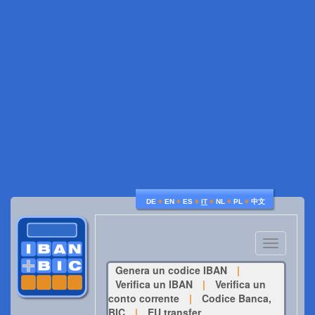
♦
♦
♦
♦
♦
♦
DE
EN
ES
IT
NL
PL
中文
Toggle
navigatio
Genera un codice IBAN
|
Verifica un IBAN
|
Verifica un
conto corrente
|
Codice Banca,
BIC
|
EU transfer