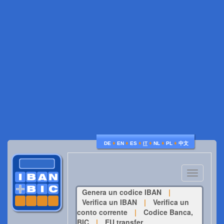
♦
♦
♦
♦
♦
♦
DE
EN
ES
IT
NL
PL
中文
Toggle
navigatio
Genera un codice IBAN
|
Verifica un IBAN
|
Verifica un
conto corrente
|
Codice Banca,
BIC
|
EU transfer