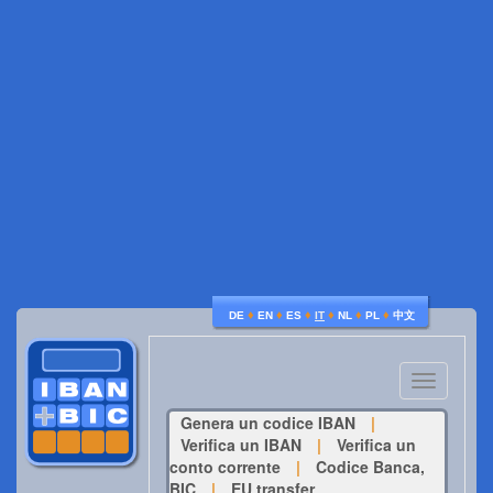
♦
♦
♦
♦
♦
♦
DE
EN
ES
IT
NL
PL
中文
Toggle
navigatio
Genera un codice IBAN
|
Verifica un IBAN
|
Verifica un
conto corrente
|
Codice Banca,
BIC
|
EU transfer