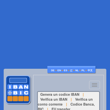
♦
♦
♦
♦
♦
♦
DE
EN
ES
IT
NL
PL
中文
Toggle
navigatio
Genera un codice IBAN
|
Verifica un IBAN
|
Verifica un
conto corrente
|
Codice Banca,
BIC
|
EU transfer