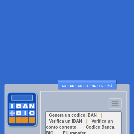
♦
♦
♦
♦
♦
♦
DE
EN
ES
IT
NL
PL
中文
Toggle
navigatio
Genera un codice IBAN
|
Verifica un IBAN
|
Verifica un
conto corrente
|
Codice Banca,
BIC
|
EU transfer